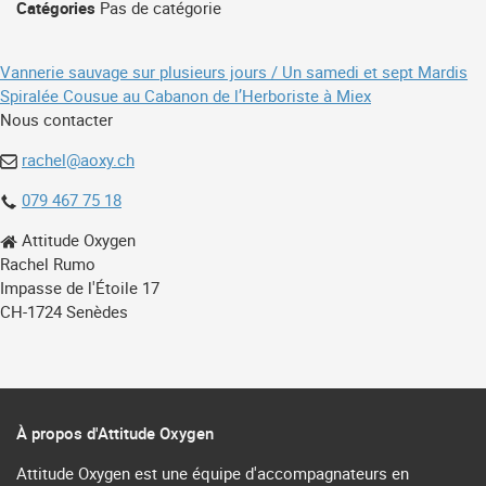
Catégories
Pas de catégorie
Navigation
Vannerie sauvage sur plusieurs jours / Un samedi et sept Mardis
Spiralée Cousue au Cabanon de l’Herboriste à Miex
de
Nous contacter
l’article
rachel@aoxy.ch
079 467 75 18
Attitude Oxygen
Rachel Rumo
Impasse de l'Étoile 17
CH-1724 Senèdes
À propos d'Attitude Oxygen
Attitude Oxygen est une équipe d'accompagnateurs en