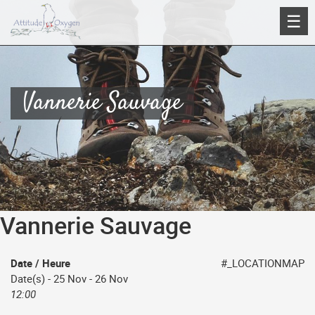
Aller
☰
au
contenu
Vannerie Sauvage
Vannerie Sauvage
Date / Heure
#_LOCATIONMAP
Date(s) - 25 Nov - 26 Nov
12:00