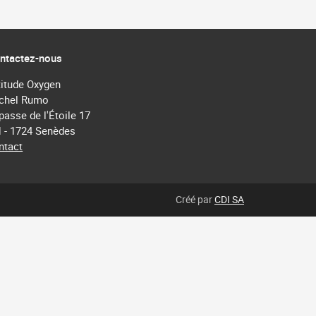
ntactez-nous
titude Oxygen
chel Rumo
passe de l'Étoile 17
 - 1724 Senèdes
ntact
Créé par
CDI SA