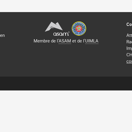
Co
 en
At
Membre de l'
ASAM
et de l'
UIMLA
Ra
Im
CH
co