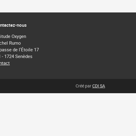
ntactez-nous
titude Oxygen
chel Rumo
passe de l'Étoile 17
 - 1724 Senèdes
ntact
Créé par
CDI SA