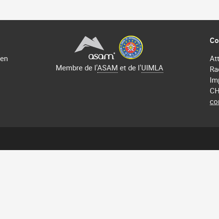
Co
 en
At
Membre de l'
ASAM
et de l'
UIMLA
Ra
Im
CH
co