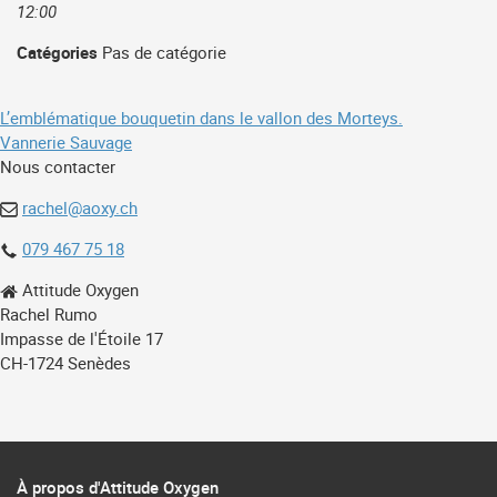
12:00
Catégories
Pas de catégorie
Navigation
L’emblématique bouquetin dans le vallon des Morteys.
Vannerie Sauvage
de
Nous contacter
l’article
rachel@aoxy.ch
079 467 75 18
Attitude Oxygen
Rachel Rumo
Impasse de l'Étoile 17
CH-1724 Senèdes
À propos d'Attitude Oxygen