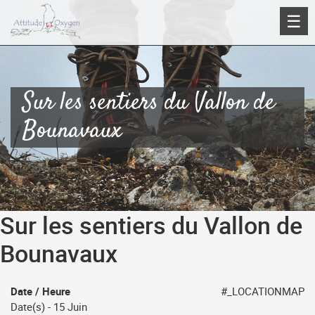
Aller
☰
au
contenu
Sur les sentiers du Vallon de
Bounavaux
Sur les sentiers du Vallon de
Bounavaux
Date / Heure
#_LOCATIONMAP
Date(s) - 15 Juin