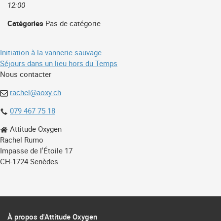
12:00
Catégories
Pas de catégorie
Navigation
Initiation à la vannerie sauvage
Séjours dans un lieu hors du Temps
de
Nous contacter
l’article
rachel@aoxy.ch
079 467 75 18
Attitude Oxygen
Rachel Rumo
Impasse de l'Étoile 17
CH-1724 Senèdes
À propos d'Attitude Oxygen