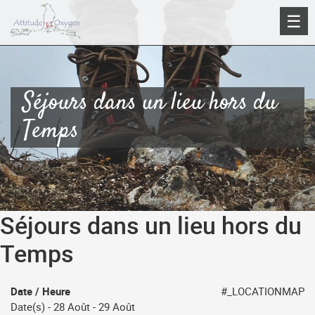
Aller
☰
au
contenu
Séjours dans un lieu hors du
Temps
Séjours dans un lieu hors du
Temps
Date / Heure
#_LOCATIONMAP
Date(s) - 28 Août - 29 Août