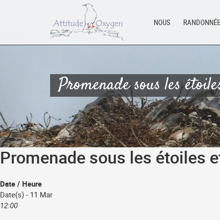
Aller
au
NOUS
RANDONNÉ
contenu
Promenade sous les étoile
Promenade sous les étoiles e
Date / Heure
Date(s) - 11 Mar
12:00