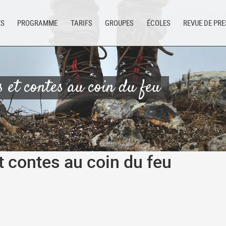
ES
PROGRAMME
TARIFS
GROUPES
ÉCOLES
REVUE DE PR
s et contes au coin du feu
t contes au coin du feu