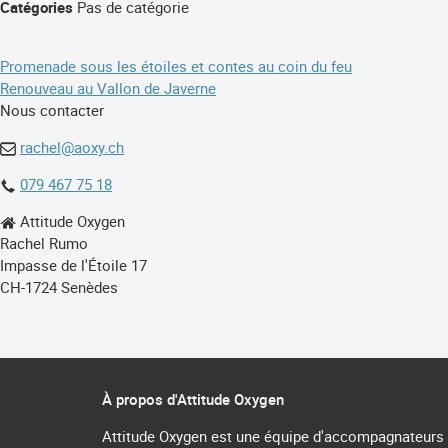
Catégories
Pas de catégorie
Navigation
Promenade sous les étoiles et contes au coin du feu
Renouveau au Vallon de Javerne
de
Nous contacter
l’article
rachel@aoxy.ch
079 467 75 18
Attitude Oxygen
Rachel Rumo
Impasse de l'Étoile 17
CH-1724 Senèdes
À propos d'Attitude Oxygen
Attitude Oxygen est une équipe d'accompagnateurs