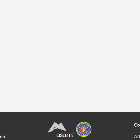
Co
 en
At