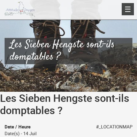
Aller
☰
au
contenu
Les Sieben Hengste sont-ils
domptables ?
Les Sieben Hengste sont-ils
domptables ?
Date / Heure
#_LOCATIONMAP
Date(s) - 14 Juil