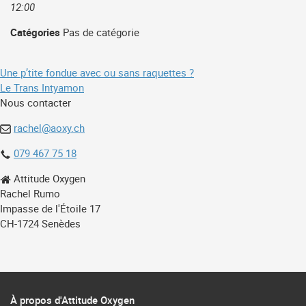
12:00
Catégories
Pas de catégorie
Navigation
Une p’tite fondue avec ou sans raquettes ?
Le Trans Intyamon
de
Nous contacter
l’article
rachel@aoxy.ch
079 467 75 18
Attitude Oxygen
Rachel Rumo
Impasse de l'Étoile 17
CH-1724 Senèdes
À propos d'Attitude Oxygen