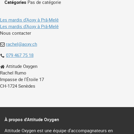
Catégories
Pas de catégorie
Navigation
Les mardis d’Aoxy à Prâ-Melê
Les mardis d’Aoxy à Prâ-Melê
de
Nous contacter
l’article
rachel@aoxy.ch
079 467 75 18
Attitude Oxygen
Rachel Rumo
Impasse de l'Étoile 17
CH-1724 Senèdes
À propos d'Attitude Oxygen
Attitude Oxygen est une équipe d'accompagnateurs en