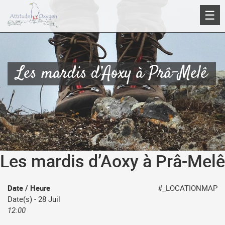
Aller
☰
au
contenu
Les mardis d’Aoxy à Prâ-Melê
Les mardis d’Aoxy à Prâ-Melê
Date / Heure
#_LOCATIONMAP
Date(s) - 28 Juil
12:00