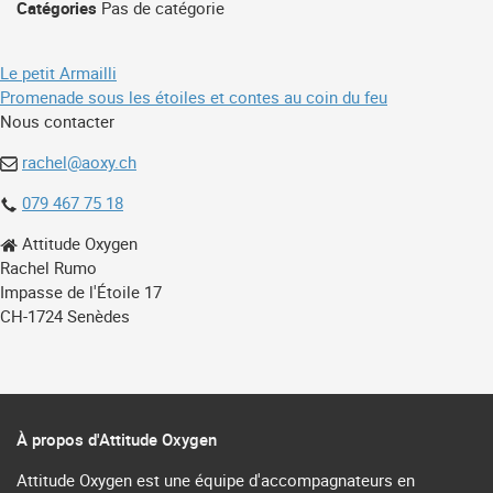
Catégories
Pas de catégorie
Navigation
Le petit Armailli
Promenade sous les étoiles et contes au coin du feu
de
Nous contacter
l’article
rachel@aoxy.ch
079 467 75 18
Attitude Oxygen
Rachel Rumo
Impasse de l'Étoile 17
CH-1724 Senèdes
À propos d'Attitude Oxygen
Attitude Oxygen est une équipe d'accompagnateurs en