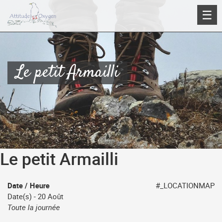
Aller
☰
au
contenu
Le petit Armailli
Le petit Armailli
Date / Heure
#_LOCATIONMAP
Date(s) - 20 Août
Toute la journée