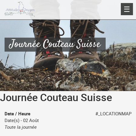
Aller
☰
au
contenu
Journée Couteau Suisse
Journée Couteau Suisse
Date / Heure
#_LOCATIONMAP
Date(s) - 02 Août
Toute la journée