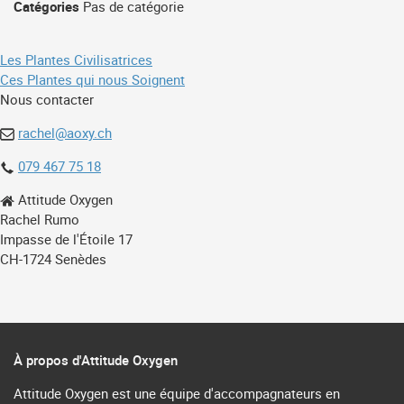
Catégories
Pas de catégorie
Navigation
Les Plantes Civilisatrices
Ces Plantes qui nous Soignent
de
Nous contacter
l’article
rachel@aoxy.ch
079 467 75 18
Attitude Oxygen
Rachel Rumo
Impasse de l'Étoile 17
CH-1724 Senèdes
À propos d'Attitude Oxygen
Attitude Oxygen est une équipe d'accompagnateurs en