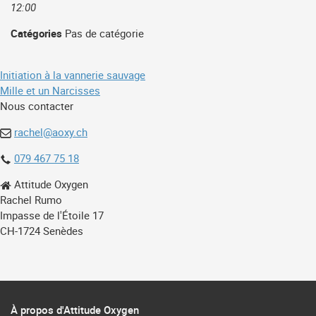
12:00
Catégories
Pas de catégorie
Navigation
Initiation à la vannerie sauvage
Mille et un Narcisses
de
Nous contacter
l’article
rachel@aoxy.ch
079 467 75 18
Attitude Oxygen
Rachel Rumo
Impasse de l'Étoile 17
CH-1724 Senèdes
À propos d'Attitude Oxygen