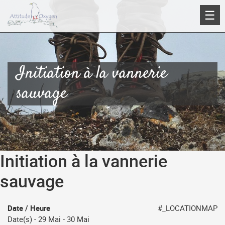
Aller
☰
au
contenu
Initiation à la vannerie
sauvage
Initiation à la vannerie
sauvage
Date / Heure
#_LOCATIONMAP
Date(s) - 29 Mai - 30 Mai