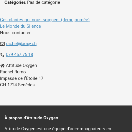
Catégories
Pas de catégorie
Navigation
Ces plantes qui nous soignent (demi-journée)
Le Monde du Silence
de
Nous contacter
l’article
rachel@aoxy.ch
079 467 75 18
Attitude Oxygen
Rachel Rumo
Impasse de l'Étoile 17
CH-1724 Senèdes
À propos d'Attitude Oxygen
Attitude Oxygen est une équipe d'accompagnateurs en