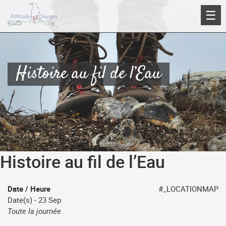
Aller
☰
au
contenu
Histoire au fil de l’Eau
Histoire au fil de l’Eau
Date / Heure
#_LOCATIONMAP
Date(s) - 23 Sep
Toute la journée