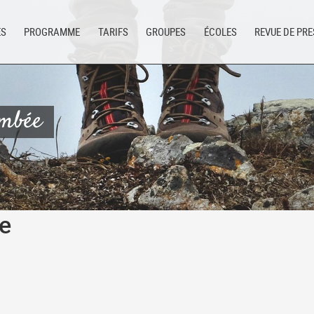
ES
PROGRAMME
TARIFS
GROUPES
ÉCOLES
REVUE DE PR
ombée
ée