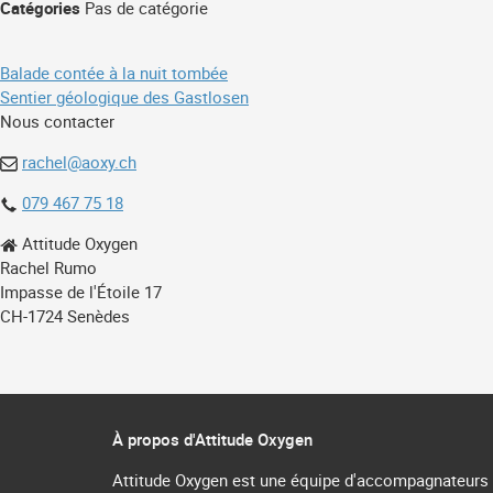
Catégories
Pas de catégorie
Navigation
Balade contée à la nuit tombée
Sentier géologique des Gastlosen
de
Nous contacter
l’article
rachel@aoxy.ch
079 467 75 18
Attitude Oxygen
Rachel Rumo
Impasse de l'Étoile 17
CH-1724 Senèdes
À propos d'Attitude Oxygen
Attitude Oxygen est une équipe d'accompagnateurs