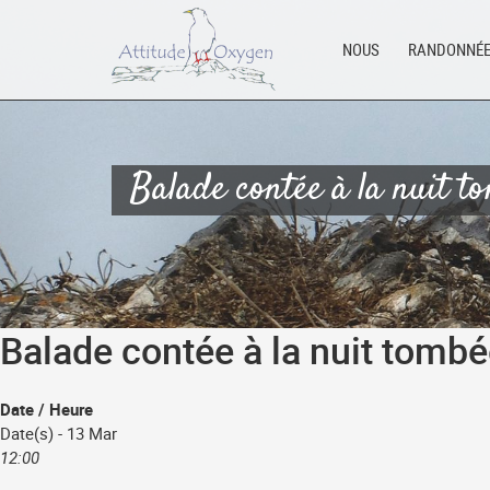
Aller
au
NOUS
RANDONNÉ
contenu
Balade contée à la nuit t
Balade contée à la nuit tomb
Date / Heure
Date(s) - 13 Mar
12:00