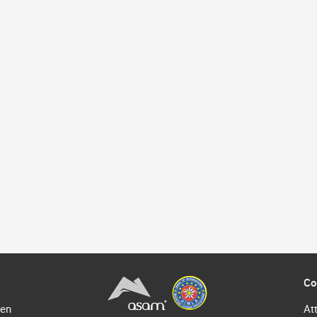
Co
 en
At