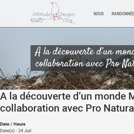
Aller
au
NOUS
RANDONNÉ
contenu
A la découverte d’un mond
collaboration avec Pro Na
A la découverte d’un monde Me
collaboration avec Pro Natura
Date / Heure
Date(s) - 24 Juil