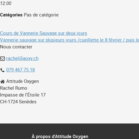
12:00
Catégories
Pas de catégorie
Navigation
Cours de Vannerie Sauvage sur deux jours
Vannerie sauvage sur plusieurs jours /cueillette le 8 février / puis l
de
Nous contacter
l’article
rachel@aoxy.ch
079 467 75 18
Attitude Oxygen
Rachel Rumo
Impasse de l'Étoile 17
CH-1724 Senèdes
À propos d'Attitude Oxygen