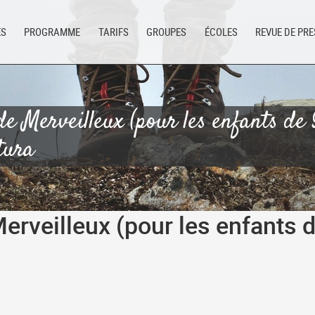
ES
PROGRAMME
TARIFS
GROUPES
ÉCOLES
REVUE DE PR
e Merveilleux (pour les enfants de 9
tura
rveilleux (pour les enfants d